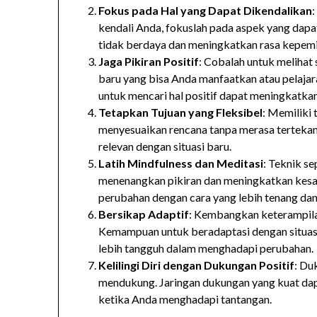
Fokus pada Hal yang Dapat Dikendalikan
:
kendali Anda, fokuslah pada aspek yang dap
tidak berdaya dan meningkatkan rasa kepemili
Jaga Pikiran Positif
: Cobalah untuk melihat 
baru yang bisa Anda manfaatkan atau pelajara
untuk mencari hal positif dapat meningkatka
Tetapkan Tujuan yang Fleksibel
: Memiliki
menyesuaikan rencana tanpa merasa tertekan. 
relevan dengan situasi baru.
Latih Mindfulness dan Meditasi
: Teknik s
menenangkan pikiran dan meningkatkan kesa
perubahan dengan cara yang lebih tenang dan
Bersikap Adaptif
: Kembangkan keterampilan
Kemampuan untuk beradaptasi dengan situas
lebih tangguh dalam menghadapi perubahan.
Kelilingi Diri dengan Dukungan Positif
: Du
mendukung. Jaringan dukungan yang kuat da
ketika Anda menghadapi tantangan.