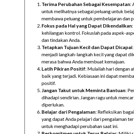
Terima Perubahan Sebagai Kesempatan
:
untuk melihatnya sebagai peluang untuk bela
membawa peluang untuk pembelajaran dan p
Fokus pada Hal yang Dapat Dikendalikan
kehilangan kontrol. Fokuslah pada aspek-aspe
dan tindakan Anda.
Tetapkan Tujuan Kecil dan Dapat Dicapai
menjadi langkah-langkah kecil yang dapat di
merasa bahwa Anda membuat kemajuan.
Latih Pikiran Positif
: Mulailah hari dengan a
baik yang terjadi. Kebiasaan ini dapat memb
positif.
Jangan Takut untuk Meminta Bantuan
: Pe
dihadapi sendirian. Jangan ragu untuk mencari
diperlukan.
Belajar dari Pengalaman
: Refleksikan bag
yang dapat Anda pelajari dari pengalaman t
untuk menghadapi perubahan saat ini.
Berkomitmen untuk Terus Belajar
: Miliki