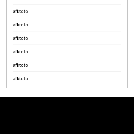
afktoto
afktoto
afktoto
afktoto
afktoto
afktoto
splitzofficialdisposables.com