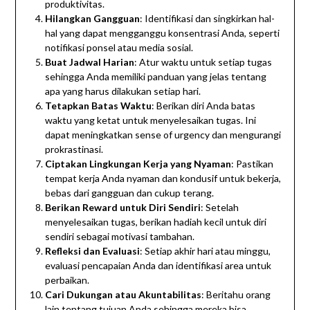
produktivitas.
Hilangkan Gangguan
: Identifikasi dan singkirkan hal-
hal yang dapat mengganggu konsentrasi Anda, seperti
notifikasi ponsel atau media sosial.
Buat Jadwal Harian
: Atur waktu untuk setiap tugas
sehingga Anda memiliki panduan yang jelas tentang
apa yang harus dilakukan setiap hari.
Tetapkan Batas Waktu
: Berikan diri Anda batas
waktu yang ketat untuk menyelesaikan tugas. Ini
dapat meningkatkan sense of urgency dan mengurangi
prokrastinasi.
Ciptakan Lingkungan Kerja yang Nyaman
: Pastikan
tempat kerja Anda nyaman dan kondusif untuk bekerja,
bebas dari gangguan dan cukup terang.
Berikan Reward untuk Diri Sendiri
: Setelah
menyelesaikan tugas, berikan hadiah kecil untuk diri
sendiri sebagai motivasi tambahan.
Refleksi dan Evaluasi
: Setiap akhir hari atau minggu,
evaluasi pencapaian Anda dan identifikasi area untuk
perbaikan.
Cari Dukungan atau Akuntabilitas
: Beritahu orang
lain tentang tujuan Anda sehingga mereka bisa