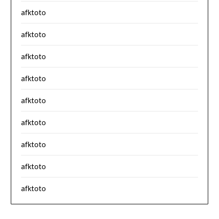
afktoto
afktoto
afktoto
afktoto
afktoto
afktoto
afktoto
afktoto
afktoto