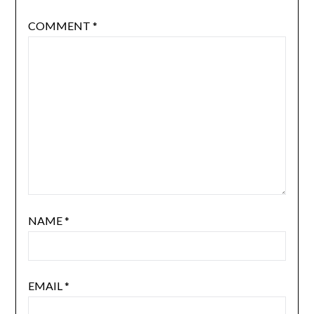
COMMENT
*
NAME
*
EMAIL
*