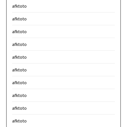
afktoto
afktoto
afktoto
afktoto
afktoto
afktoto
afktoto
afktoto
afktoto
afktoto