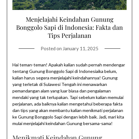
Menjelajahi Keindahan Gunung
Bonggolo Sapi di Indonesia: Fakta dan
Tips Perjalanan
Posted on
January 11, 2025
Hai teman-teman! Apakah kalian sudah pernah mendengar
tentang Gunung Bonggolo Sapi di Indonesiaika belum,
kalian harus segera menjelajahi keindahannya! Gunung
yang terletak di Sulawesi Tengah ini menawarkan
pemandangan alam yang luar biasa dan pengalaman
mendaki yang tak terlupakan. Tapi sebelum kalian memulai
perjalanan, ada baiknya kalian mengetahui beberapa fakta
dan tips yang akan membantu kalian menikmati perjalanan
ke Gunung Bonggolo Sapi dengan lebih baik. Jadi, mari kita
mulai menjelajahi keindahan Gunung bersama-sama!
Menikmati Keindahan Gunung