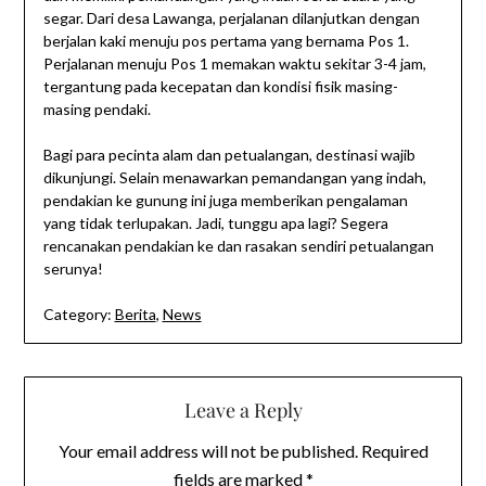
segar. Dari desa Lawanga, perjalanan dilanjutkan dengan
berjalan kaki menuju pos pertama yang bernama Pos 1.
Perjalanan menuju Pos 1 memakan waktu sekitar 3-4 jam,
tergantung pada kecepatan dan kondisi fisik masing-
masing pendaki.
Bagi para pecinta alam dan petualangan, destinasi wajib
dikunjungi. Selain menawarkan pemandangan yang indah,
pendakian ke gunung ini juga memberikan pengalaman
yang tidak terlupakan. Jadi, tunggu apa lagi? Segera
rencanakan pendakian ke dan rasakan sendiri petualangan
serunya!
Category:
Berita
,
News
Leave a Reply
Your email address will not be published.
Required
fields are marked
*