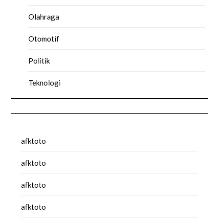
Olahraga
Otomotif
Politik
Teknologi
afktoto
afktoto
afktoto
afktoto