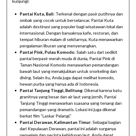
kunjungi:
Pantai Kuta, Bali
: Terkenal dengan pasir putihnya dan
ombak yang cocok untuk berselancar, Pantai Kuta
adalah destinasi yang populer bagi wisatawan lokal dan
internasional. Dengan banyaknya kafe, restoran, dan
tempat hiburan malam di sekitarnya, Kuta menawarkan
pengalaman liburan yang menyenangkan.
Pantai Pink, Pulau Komodo
: Salah satu dari sedikit
pantai berpasir merah muda di dunia, Pantai Pink di
Taman Nasional Komodo menawarkan pemandangan
bawah laut yang menakjubkan untuk snorkeling dan
diving. Selain itu, Anda juga dapat melihat komodo,
hewan purba yang hanya ada di Indonesia.
Pantai Tanjung Tinggi, Belitung
: Dikenal karena batu
granitnya yang besar dan air laut yang jernih, Pantai
Tanjung Tinggi menawarkan suasana yang tenang dan
pemandangan yang dramatis. Lokasi ini juga dikenal
berkat film “Laskar Pelangi.”
Pantai Derawan, Kalimantan Timur
: Sebagai bagian
dari Kepulauan Derawan, pantai ini adalah surganya
penyelam dan pecinta kehidupan laut. Anda dapat