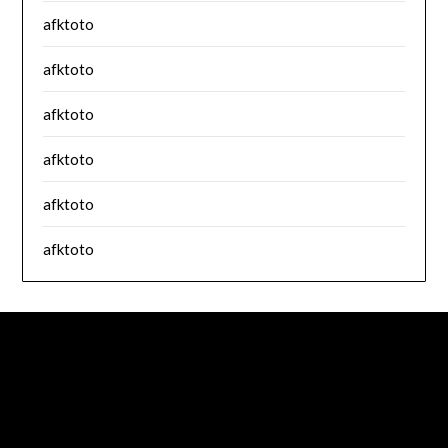
afktoto
afktoto
afktoto
afktoto
afktoto
afktoto
splitzofficialdisposables.com