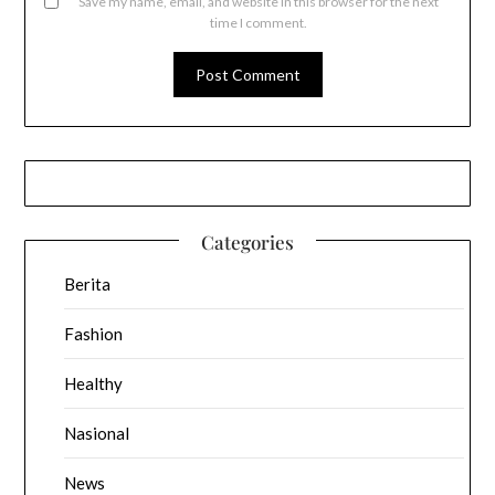
Save my name, email, and website in this browser for the next
time I comment.
Categories
Berita
Fashion
Healthy
Nasional
News